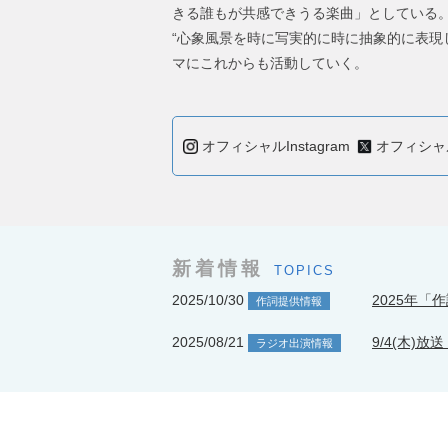
きる誰もが共感できうる楽曲」としている
“心象風景を時に写実的に時に抽象的に表現
マにこれからも活動していく。
オフィシャルInstagram
オフィシャル 
新着情報
TOPICS
2025/10/30
2025年「
作詞提供情報
2025/08/21
9/4(木)
ラジオ出演情報