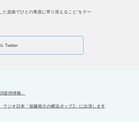
。
した楽曲でひとの奥底に寄り添えること”をテー
Twitter
作詞提供情報」
放送 ラジオ日本「加藤裕介の横浜ポップJ」に出演します