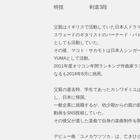
特技
剣道3段
父親はイギリスで活動していた日本人ドラマーのマ
スウェードのギタリストのバーナード・バ
としても活動していた。
その後、マコト・サカモトは日本人シンガ
YUMAとして活動。
2011年度オリコン年間ランキング作曲家
なるも2018年8月に病死。
父親の逝去時、学生であったカシワギミユ
し、日本に帰国。
一般企業に就職するが、幼少期からの親の
動画をSNS投稿していた。
その後父が遺した楽曲で自身の楽曲制作を
デビュー曲「ユメカウツツカ」は、亡きひ