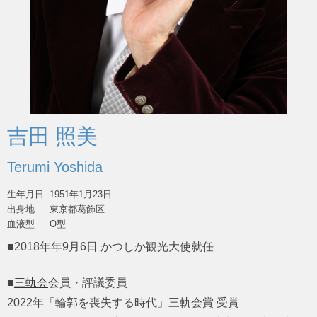
吉田 照美
Terumi Yoshida
生年月日
1951年1月23日
出身地
東京都葛飾区
血液型
O型
■2018年年9月6日 かつしか観光大使就任
■
三軌会
会員・評議委員
2022年「輪郭を喪失する時代」三軌会賞 受賞