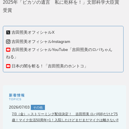
2025年「ピカソの遺言 私に乾杯を！」文部科学大臣賞
受賞
吉田照美オフィシャルX
吉田照美オフィシャルInstagram
吉田照美オフィシャルYouTube「吉田照美のロバちゃん
ねる」
日本の闇を斬る！「吉田照美のホントコ」
新着情報
TOPICS
2026/07/03
その他
7/3（金）～ストリーミング配信決定！ 吉田照美 ロバ(68)だけど75
歳！マイク生活50周年+1！入院したけどまだまだマイクは離さない!!