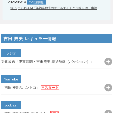
2026/05/14
TV出演情報
5/16(土）J:COM「笑福亭鶴光のオールナイトニッポンTV」出演
吉田 照美 レギュラー情報
ラジオ
文化放送「伊東四朗・吉田照美 親父熱愛（パッション）」
YouTube
「吉田照美のホントコ」
再スタート
podcast