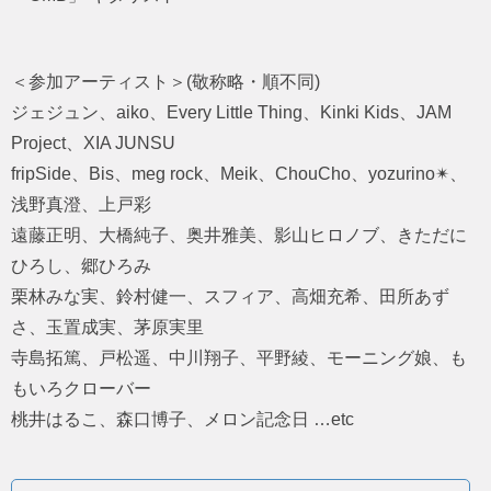
＜参加アーティスト＞(敬称略・順不同)
ジェジュン、aiko、Every Little Thing、Kinki Kids、JAM
Project、XIA JUNSU
fripSide、Bis、meg rock、Meik、ChouCho、yozurino✴︎、
浅野真澄、上戸彩
遠藤正明、大橋純子、奥井雅美、影山ヒロノブ、きただに
ひろし、郷ひろみ
栗林みな実、鈴村健一、スフィア、高畑充希、田所あず
さ、玉置成実、茅原実里
寺島拓篤、戸松遥、中川翔子、平野綾、モーニング娘、も
もいろクローバー
桃井はるこ、森口博子、メロン記念日 …etc