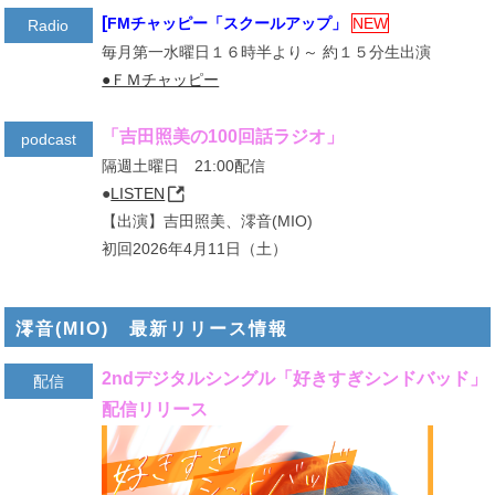
[
FMチャッピー「スクールアップ」
NEW
Radio
毎月第一水曜日１６時半より～ 約１５分生出演
●ＦＭチャッピー
「吉田照美の100回話ラジオ」
podcast
隔週土曜日 21:00配信
●
LISTEN
【出演】吉田照美、澪音(MIO)
初回2026年4月11日（土）
澪音(MIO) 最新リリース情報
2ndデジタルシングル「好きすぎシンドバッド」
配信
配信リリース