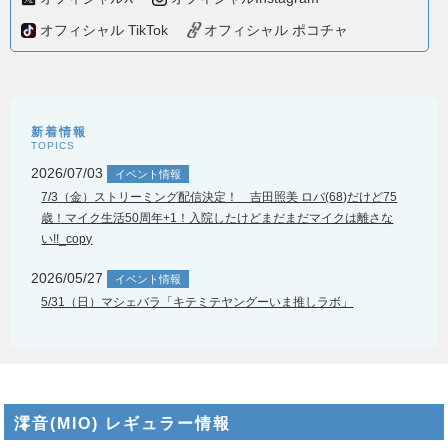
オフィシャル TikTok
オフィシャル ポコチャ
新着情報
TOPICS
2026/07/03
イベント情報
7/3（金）ストリーミング配信決定！ 吉田照美 ロバ(68)だけど75
歳！マイク生活50周年+1！入院したけどまだまだマイクは離さな
い!!_copy
2026/05/27
イベント情報
5/31（日）マシェバラ「キテミテヤングーいま推しラボ」
澪音(MIO) レギュラー情報