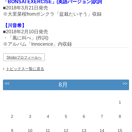
「BONSAI EXERCISE」(英語バージョン)訳詞
■2018年3月21日発売
※大里菜桜fromボンクラ「盆栽たいそう」収録
【川音希】
■2018年2月10日発売
・「風に叫べ」(作詞)
※アルバム「Innocence」内収録
Shokoプロフィールへ
トピックス一覧に戻る
<<
>>
8月
1
2
3
4
5
6
7
8
9
10
11
12
13
14
15