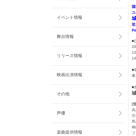
国
ユ
イベント情報
世
P
舞台情報
■
2
1
リリース情報
1
■
映画出演情報
東
■
その他
[
高
声優
庄
馬
桐
楽曲提供情報
フ