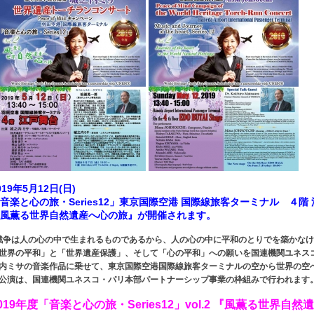
019年5月12日(日)
音楽と心の旅・Series12」東京国際空港 国際線旅客ターミナル ４
風薫る世界自然遺産へ心の旅』が開催されます。
戦争は人の心の中で生まれるものであるから、人の心の中に平和のとりでを築かなけ
世界の平和」と「世界遺産保護」、そして「心の平和」への願いを国連機関ユネス
内ミサの音楽作品に乗せて、東京国際空港国際線旅客ターミナルの空から世界の空
公演は、国連機関ユネスコ・パリ本部パートナーシップ事業の枠組みで行われます
019年度「音楽と心の旅・Series12」vol.2 『風薫る世界自