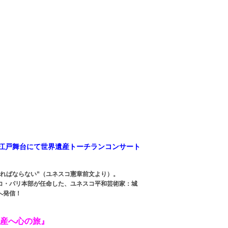
階 江戸舞台にて世界遺産トーチランコンサート
ればならない”（ユネスコ憲章前文より）。
コ・パリ本部が任命した、ユネスコ平和芸術家：城
へ発信！
。
然遺産へ心の旅』