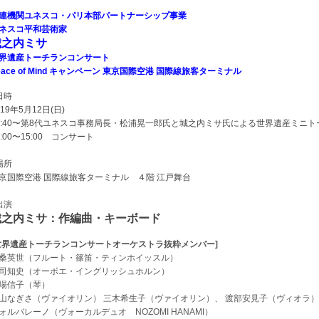
連機関ユネスコ・パリ本部パートナーシップ事業
ネスコ平和芸術家
城之内ミサ
界遺産トーチランコンサート
eace of Mind キャンペーン 東京国際空港 国際線旅客ターミナル
日時
019年5月12日(日)
3:40〜第8代ユネスコ事務局長・松浦晃一郎氏と城之内ミサ氏による世界遺産ミニト
4:00〜15:00 コンサート
場所
京国際空港 国際線旅客ターミナル ４階 江戸舞台
出演
城之内ミサ：作編曲・キーボード
世界遺産トーチランコンサートオーケストラ抜粋メンバー]
桑英世（フルート・篠笛・ティンホイッスル）
司知史（オーボエ・イングリッシュホルン）
場信子（琴）
山なぎさ（ヴァイオリン） 三木希生子（ヴァイオリン）、 渡部安見子（ヴィオラ
ォルバレーノ（ヴォーカルデュオ NOZOMI HANAMI）