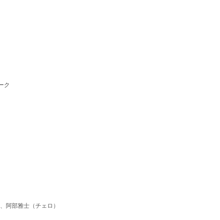
ーク
）、阿部雅士（チェロ）