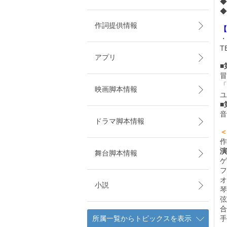
◆
◆
作詞提供情報
【
・
T
アプリ
■
冒
「
映画脚本情報
ユ
■
音
ドラマ脚本情報
＜
作
演
舞台脚本情報
ゲ
フ
オ
小説
琴
弦
合
所属一覧からトピックスを表示
手