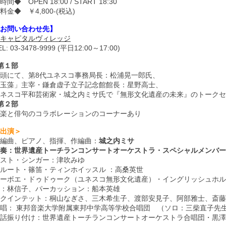
時間◆ OPEN 18:00 / START 18:30
料金◆ ￥4,800-(税込)
お問い合わせ先】
キャピタルヴィレッジ
EL: 03-3478-9999 (平日12:00～17:00)
第１部
頭にて、第8代ユネスコ事務局長：松浦晃一郎氏、
玉藻」主宰・鎌倉虚子立子記念館館長：星野高士、
ネスコ平和芸術家・城之内ミサ氏で『無形文化遺産の未来』のトークセ
第２部
楽と俳句のコラボレーションのコーナーあり
出演＞
編曲、ピアノ、指揮、作編曲：
城之内ミサ
奏：世界遺産トーチランコンサートオーケストラ・スペシャルメンバー
スト・シンガー：津吹みゆ
ルート・篠笛・ティンホイッスル ：高桑英世
ーボエ・ドゥドゥーク（ユネスコ無形文化遺産）・イングリッシュホル
：林信子、パーカッション：船本英雄
クインテット：桐山なぎさ、三木希生子、渡部安見子、阿部雅士、斎藤
唱： 東邦音楽大学附属東邦中学高等学校合唱団 （ソロ：三柴直子先
話振り付け：世界遺産トーチランコンサートオーケストラ合唱団・黒澤