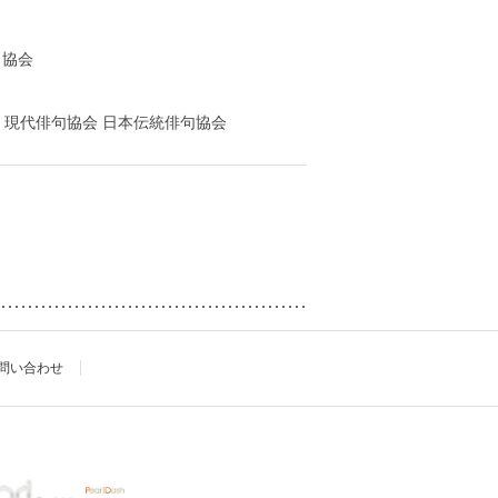
ト協会
 現代俳句協会 日本伝統俳句協会
問い合わせ