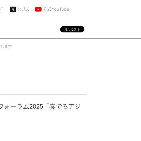
ST
公式X
公式YouTube
演します
フォーラム2025「奏でるアジ