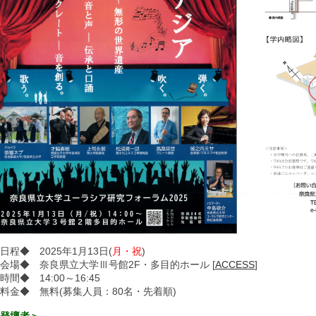
日程◆ 2025年1月13日(
月・祝
)
会場◆ 奈良県立大学Ⅲ号館2F・多目的ホール [
ACCESS
]
時間◆ 14:00～16:45
料金◆ 無料(募集人員：80名・先着順)