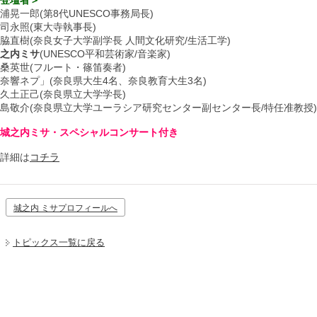
登壇者＞
浦晃一郎(第8代UNESCO事務局長)
司永照(東大寺執事長)
脇直樹(奈良女子大学副学長 人間文化研究/生活工学)
之内ミサ
(UNESCO平和芸術家/音楽家)
桑英世(フルート・篠笛奏者)
奈響ネプ」(奈良県大生4名、奈良教育大生3名)
久土正己(奈良県立大学学長)
島敬介(奈良県立大学ユーラシア研究センター副センター長/特任准教授)
城之内ミサ・スペシャルコンサート付き
詳細は
コチラ
城之内 ミサプロフィールへ
トピックス一覧に戻る