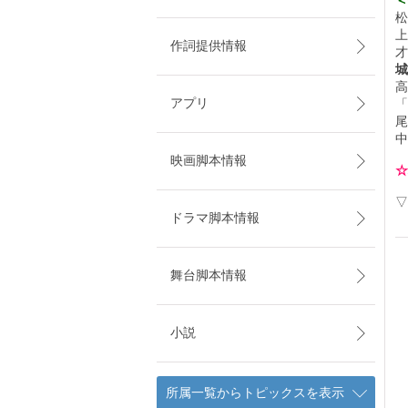
＜
松
上
作詞提供情報
才
城
高
アプリ
「
尾
中
映画脚本情報
☆
▽
ドラマ脚本情報
舞台脚本情報
小説
所属一覧からトピックスを表示