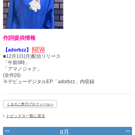
作詞提供情報
【adorbzz】
NEW
■12月1日(月)配信リリース
「午前0時」
「アマノジャク」
(全作詞)
※デビューデジタルEP「adorbzz」内収録
くまのこ野乃プロフィールへ
トピックス一覧に戻る
<<
>>
8月