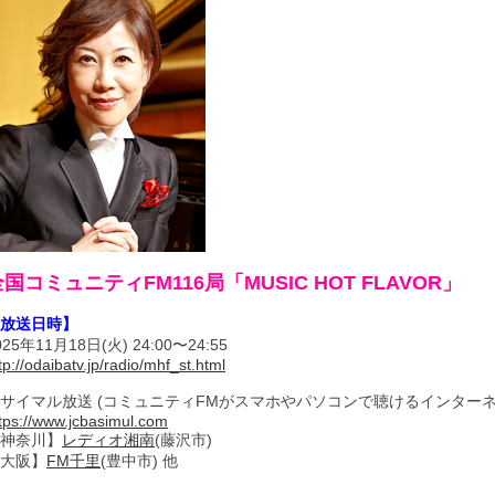
国コミュニティFM116局「MUSIC HOT FLAVOR」
放送日時】
025年11月18日(火) 24:00〜24:55
tp://odaibatv.jp/radio/mhf_st.html
サイマル放送 (コミュニティFMがスマホやパソコンで聴けるインターネ
tps://www.jcbasimul.com
神奈川】
レディオ湘南
(藤沢市)
大阪】
FM千里
(豊中市) 他