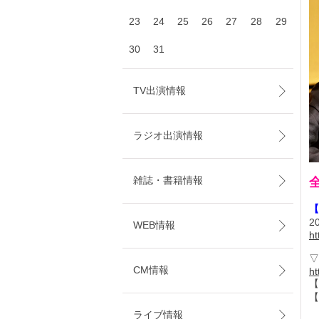
23
24
25
26
27
28
29
30
31
TV出演情報
ラジオ出演情報
雑誌・書籍情報
全
【
2
WEB情報
ht
▽
CM情報
ht
【
【
ライブ情報