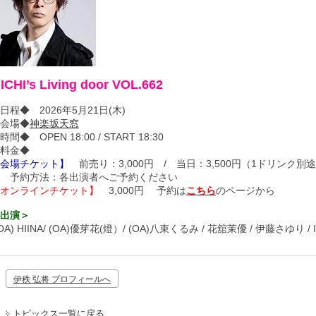
JICHI’s Living door VOL.662
日程◆ 2026年5月21日(木)
会場◆
神楽坂天窓
時間◆ OPEN 18:00 / START 18:30
◆料金◆
会場チケット】
前売り：3,000円 / 当日：3,500円（1ドリンク別途
予約方法：各出演者へご予約ください
オンラインチケット】
3,000円 予約は
こちら
のページから
出演＞
OA) HIINA/ (OA)優芽花(燈）/ (OA)八束くるみ / 花舘茉優 / 伊藤さゆり / I
伊秩 弘将 プロフィールへ
トピックス一覧に戻る