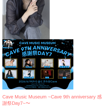
Cave Music Museum ~Cave 9th anniversary 感
謝祭Day7~〜