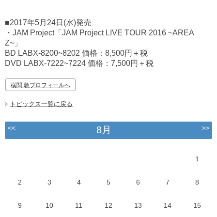
■2017年5月24日(水)発売
・JAM Project「JAM Project LIVE TOUR 2016 ~AREA
Z~」
BD LABX-8200~8202 価格：8,500円＋税
DVD LABX-7222~7224 価格：7,500円＋税
横関 敦プロフィールへ
トピックス一覧に戻る
<<
>>
8月
1
2
3
4
5
6
7
8
9
10
11
12
13
14
15