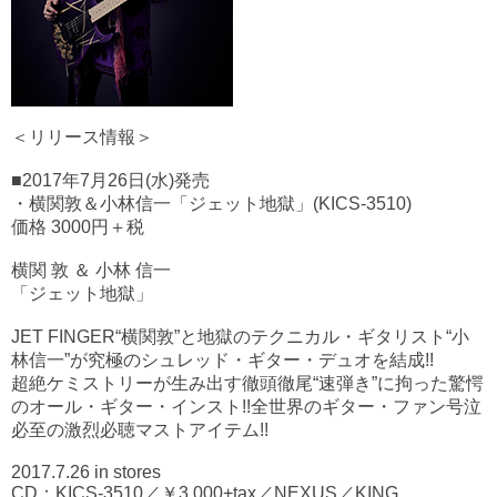
＜リリース情報＞
■2017年7月26日(水)発売
・横関敦＆小林信一「ジェット地獄」(KICS-3510)
価格 3000円＋税
横関 敦 ＆ 小林 信一
「ジェット地獄」
JET FINGER“横関敦”と地獄のテクニカル・ギタリスト“小
林信一”が究極のシュレッド・ギター・デュオを結成!!
超絶ケミストリーが生み出す徹頭徹尾“速弾き”に拘った驚愕
のオール・ギター・インスト!!全世界のギター・ファン号泣
必至の激烈必聴マストアイテム!!
2017.7.26 in stores
CD：KICS-3510／￥3,000+tax／NEXUS／KING