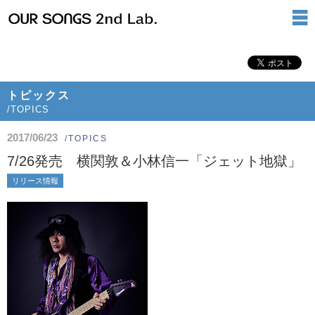
トピックス
/TOPICS
2017/06/23
/TOPICS
7/26発売 横関敦＆小林信一「ジェット地獄」
リリース情報