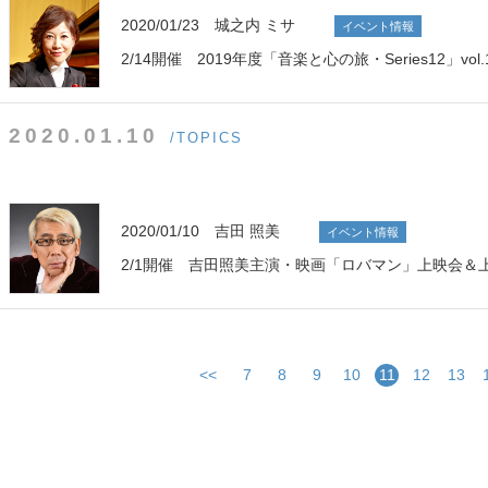
2020/01/23 城之内 ミサ
イベント情報
2/14開催 2019年度「音楽と心の旅・Series12」vo
2020.01.10
/TOPICS
2020/01/10 吉田 照美
イベント情報
2/1開催 吉田照美主演・映画「ロバマン」上映会＆
<<
7
8
9
10
11
12
13