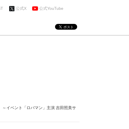
ST
公式X
公式YouTube
谷」 ～イベント「ロバマン」主演 吉田照美サ