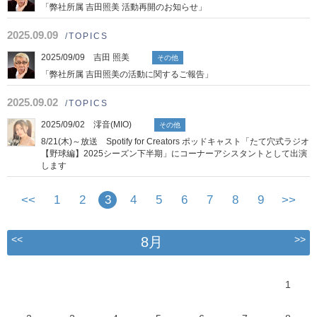
「弊社所属 吉田照美 活動再開のお知らせ」
2025.09.09
/TOPICS
2025/09/09 吉田 照美
その他
「弊社所属 吉田照美の活動に関するご報告」
2025.09.02
/TOPICS
2025/09/02 澪音(MIO)
その他
8/21(木)～放送 Spotify for Creators ポッドキャスト「たて穴式ラジオ
【野球編】2025シーズン下半期」にコーナーアシスタントとして出演
します
<<
1
2
3
4
5
6
7
8
9
>>
<<
>>
8月
1