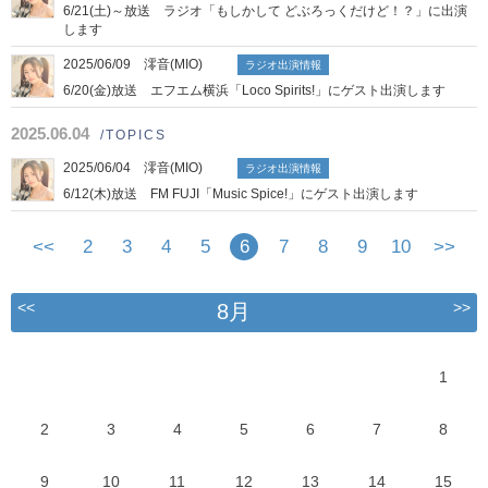
6/21(土)～放送 ラジオ「もしかして どぶろっくだけど！？」に出演
します
2025/06/09 澪音(MIO)
ラジオ出演情報
6/20(金)放送 エフエム横浜「Loco Spirits!」にゲスト出演します
2025.06.04
/TOPICS
2025/06/04 澪音(MIO)
ラジオ出演情報
6/12(木)放送 FM FUJI「Music Spice!」にゲスト出演します
<<
2
3
4
5
6
7
8
9
10
>>
<<
>>
8月
1
2
3
4
5
6
7
8
9
10
11
12
13
14
15