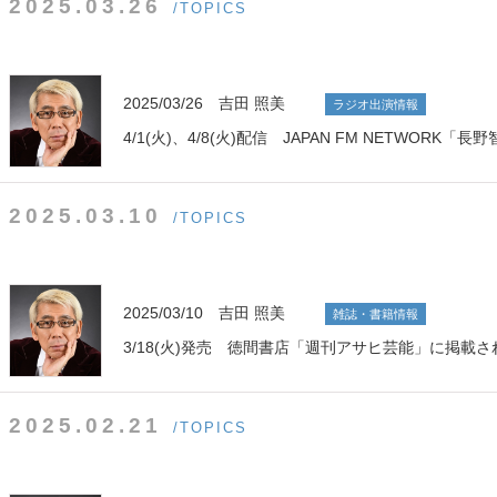
2025.03.26
/TOPICS
2025/03/26 吉田 照美
ラジオ出演情報
4/1(火)、4/8(火)配信 JAPAN FM NETWOR
2025.03.10
/TOPICS
2025/03/10 吉田 照美
雑誌・書籍情報
3/18(火)発売 徳間書店「週刊アサヒ芸能」に掲載さ
2025.02.21
/TOPICS