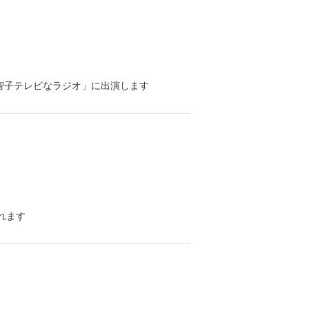
K「長野智子テレビなラジオ」に出演します
れます