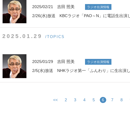
2025/02/21 吉田 照美
ラジオ出演情報
2/26(水)放送 KBCラジオ「PAO～N」に電話生出演
2025.01.29
/TOPICS
2025/01/29 吉田 照美
ラジオ出演情報
2/5(水)放送 NHKラジオ第一「ふんわり」に生出演
<<
2
3
4
5
6
7
8