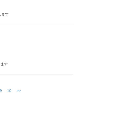
します
します
9
10
>>