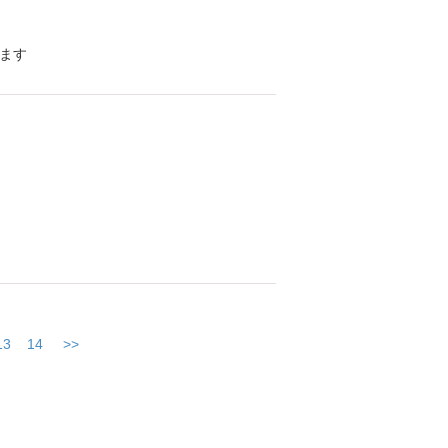
します
13
14
>>