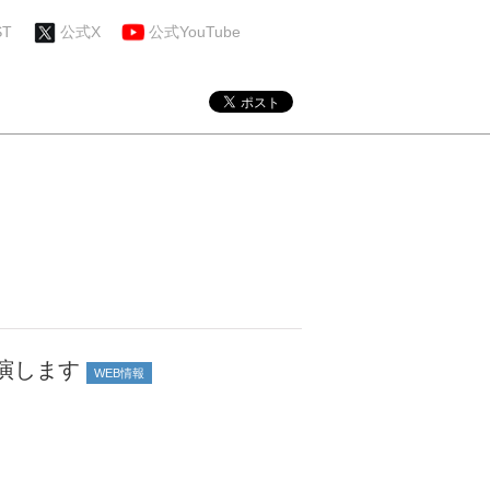
ST
公式X
公式YouTube
演します
WEB情報