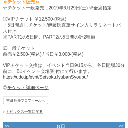
≪チケット販売≫
☆チケット一般発売…2019年6月29日(土) ※全席指定
①VIPチケット ￥12,500-(税込)
・5日間通しチケット/伊藤氏直筆サイン入りラミネートパ
ス付き
※PART1の5日間、PART2の5日間の計2種類
②一般チケット
前売￥2,500-(税込) / 当日￥3,000-(税込)
VIPチケット交換は、イベント当日9/15から、各日開場30分
前に、B1イベント会場受 付にて行います。
https://udo.jp/evnt/SeisokuJyubanSyoubu/
◎
チケット詳細ページ
吉田 照美プロフィールへ
トピックス一覧に戻る
<<
>>
8月