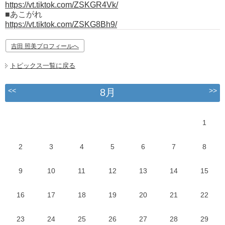
https://vt.tiktok.com/ZSKGR4Vk/
■あこがれ
https://vt.tiktok.com/ZSKG8Bh9/
吉田 照美プロフィールへ
トピックス一覧に戻る
<<
>>
8月
1
2
3
4
5
6
7
8
9
10
11
12
13
14
15
16
17
18
19
20
21
22
23
24
25
26
27
28
29