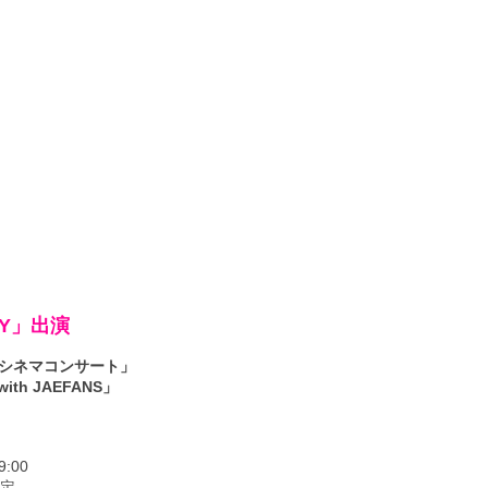
TY」出演
ROAD シネマコンサート」
 with JAEFANS」
9:00
指定