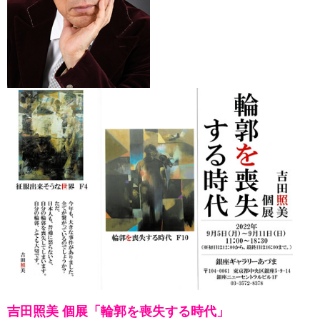
吉田照美 個展「輪郭を喪失する時代」