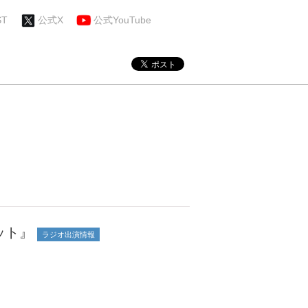
ST
公式X
公式YouTube
ット』
ラジオ出演情報