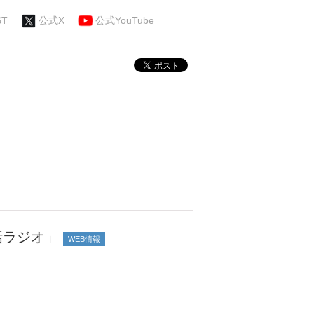
ST
公式X
公式YouTube
回話ラジオ」
WEB情報