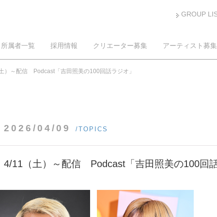
GROUP LI
所属者一覧
採用情報
クリエーター募集
アーティスト募集
（土）～配信 Podcast「吉田照美の100回話ラジオ」
2026/04/09
/TOPICS
4/11（土）～配信 Podcast「吉田照美の100