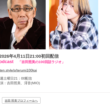
2026年4月11日21:00初回配信
odcast
「吉田照美の100回話ラジオ」
sten.style/p/terumi100kai
週土曜日21：00配信
演：吉田照美、澪音(MIO)
吉田 照美プロフィールへ