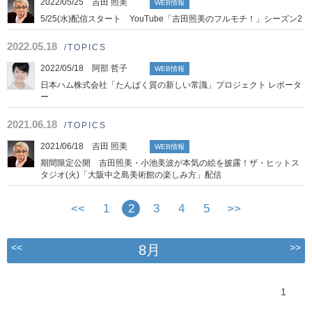
2022/05/25 吉田 照美
WEB情報
5/25(水)配信スタート YouTube「吉田照美のフルモチ！」シーズン2
2022.05.18
/TOPICS
2022/05/18 阿部 哲子
WEB情報
日本ハム株式会社「たんぱく質の新しい常識」プロジェクト レポータ
ー
2021.06.18
/TOPICS
2021/06/18 吉田 照美
WEB情報
期間限定公開 吉田照美・小池美波が本気の絵を披露！ザ・ヒットス
タジオ(火)「大阪中之島美術館の楽しみ方」配信
<<
1
2
3
4
5
>>
<<
>>
8月
1