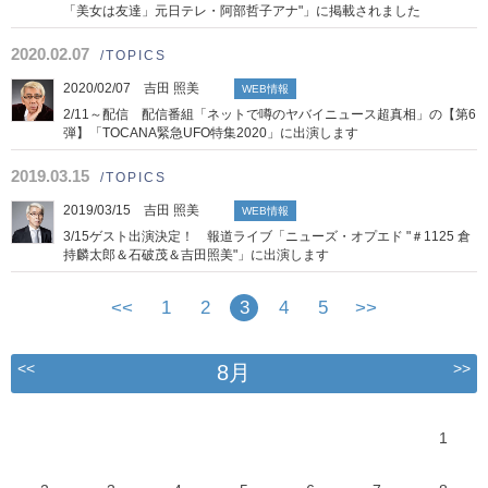
「美女は友達」元日テレ・阿部哲子アナ"」に掲載されました
2020.02.07
/TOPICS
2020/02/07 吉田 照美
WEB情報
2/11～配信 配信番組「ネットで噂のヤバイニュース超真相」の【第6
弾】「TOCANA緊急UFO特集2020」に出演します
2019.03.15
/TOPICS
2019/03/15 吉田 照美
WEB情報
3/15ゲスト出演決定！ 報道ライブ「ニューズ・オプエド "＃1125 倉
持麟太郎＆石破茂＆吉田照美"」に出演します
<<
1
2
3
4
5
>>
<<
>>
8月
1