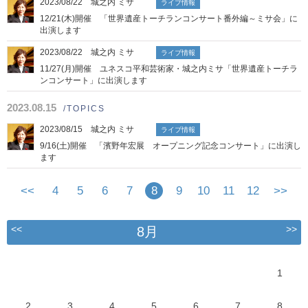
2023/08/22 城之内 ミサ
ライブ情報
12/21(木)開催 「世界遺産トーチランコンサート番外編～ミサ会」に
出演します
2023/08/22 城之内 ミサ
ライブ情報
11/27(月)開催 ユネスコ平和芸術家・城之内ミサ「世界遺産トーチラ
ンコンサート」に出演します
2023.08.15
/TOPICS
2023/08/15 城之内 ミサ
ライブ情報
9/16(土)開催 「濱野年宏展 オープニング記念コンサート」に出演し
ます
<<
4
5
6
7
8
9
10
11
12
>>
<<
>>
8月
1
2
3
4
5
6
7
8