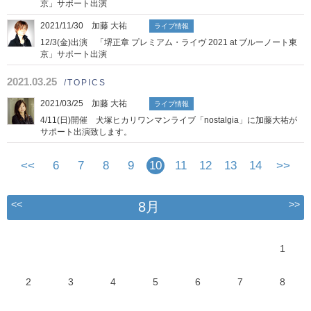
京」サポート出演
2021/11/30 加藤 大祐
ライブ情報
12/3(金)出演 「堺正章 プレミアム・ライヴ 2021 at ブルーノート東
京」サポート出演
2021.03.25
/TOPICS
2021/03/25 加藤 大祐
ライブ情報
4/11(日)開催 犬塚ヒカリワンマンライブ「nostalgia」に加藤大祐が
サポート出演致します。
<<
6
7
8
9
10
11
12
13
14
>>
<<
>>
8月
1
2
3
4
5
6
7
8