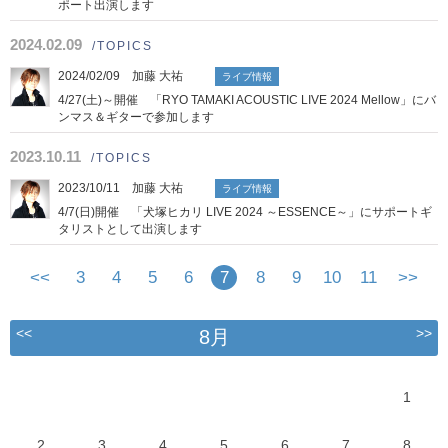
ポート出演します
2024.02.09
/TOPICS
2024/02/09 加藤 大祐
ライブ情報
4/27(土)～開催 「RYO TAMAKI ACOUSTIC LIVE 2024 Mellow」にバ
ンマス＆ギターで参加します
2023.10.11
/TOPICS
2023/10/11 加藤 大祐
ライブ情報
4/7(日)開催 「犬塚ヒカリ LIVE 2024 ～ESSENCE～」にサポートギ
タリストとして出演します
<<
3
4
5
6
7
8
9
10
11
>>
<<
>>
8月
1
2
3
4
5
6
7
8